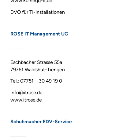
www.koinegg-it.de
DVO für TI-Installationen
ROSE IT Management UG
Eschbacher Strasse 55a
79761 Waldshut-Tiengen
Tel.: 07751 – 30 49 19 0
info@itrose.de
www.itrose.de
Schuhmacher EDV-Service